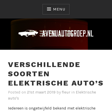
Skip
to
MENU
content
Alles over auto's!
AVENUAUTOGROEP.NL
VERSCHILLENDE
SOORTEN
ELEKTRISCHE AUTO’S
Posted on
21st maart 2019
by
fleur
in
Elektrische
auto's
Iedereen is ongetwijfeld bekend met elektrische