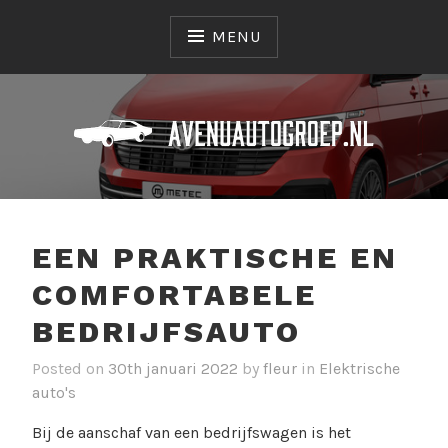
Skip
to
MENU
content
Alles over auto's!
AVENUAUTOGROEP.NL
EEN PRAKTISCHE EN
COMFORTABELE
BEDRIJFSAUTO
Posted on
30th januari 2022
by
fleur
in
Elektrische
auto's
Bij de aanschaf van een bedrijfswagen is het